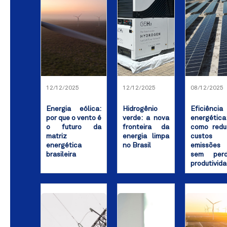
12/12/2025
12/12/2025
08/12/2025
Energia eólica:
Hidrogênio
Eficiência
por que o vento é
verde: a nova
energética
o futuro da
fronteira da
como redu
matriz
energia limpa
custos
energética
no Brasil
emissões
brasileira
sem perd
produtivid