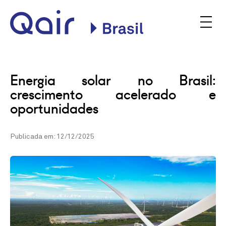
Site oficial da Qair no
Energia solar no Brasil: crescimento
Brasil
acelerado e oportunidades
INSTITUCIONAL
NOSSAS PLANTAS
Energia solar no Brasil:
COMERCIALIZAÇÃO
crescimento acelerado e
CONSULTA PÚBLICA
oportunidades
BLOG
NOTÍCIAS
PODQAIR
Publicada em: 12/12/2025
CONTATO
Qair
Qair
PT
EN
Contato
Brasil
Brasil
on
on