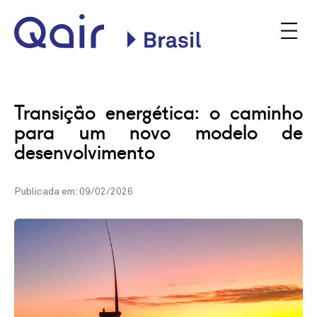
Site oficial da Qair no
Transição energética: o caminho para um
Brasil
novo modelo de desenvolvimento
INSTITUCIONAL
NOSSAS PLANTAS
Transição energética: o caminho
COMERCIALIZAÇÃO
para um novo modelo de
CONSULTA PÚBLICA
desenvolvimento
BLOG
NOTÍCIAS
PODQAIR
Publicada em: 09/02/2026
CONTATO
Qair
Qair
PT
EN
Contato
Brasil
Brasil
on
on