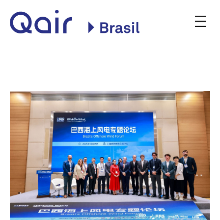
Site oficial da Qair no
Brasil
INSTITUCIONAL
NOSSAS PLANTAS
COMERCIALIZAÇÃO
CONSULTA PÚBLICA
BLOG
NOTÍCIAS
PODQAIR
CONTATO
Qair
Qair
PT
EN
Contato
Brasil
Brasil
on
on