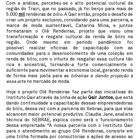
Com a análise, percebeu-se o alto potencial cultural da
região do Trairi, que no passado, já foi berço
para mais de
5.000
mil
rendeiras
de
bilro
. A Qair então, propôs o desafio de
criar um projeto exclusivo, convidando para uma parceria, a
marca de moda sustentável, Catarina Mina,
e juntos
formataram o Olê Rendeiras, projeto que visou uma
transformação e resgate cultural da renda de bilro na
região. Onde mesmo em período pandêmico foi
possível
realizar oficinas de capacitação com as
comunidades para o desenvolvimento de uma coleção em
renda de bilro, com o intuito de resgatar essa cultura tão
rica e ancestral
,
tornando-a forte comercialmente o
suficiente para movimentar a economia local, gerando renda
de forma mais justa para as
bilreiras e dando projeção à
essa arte
no mercado de moda.
Hoje o projeto Olê Rendeiras faz parte das iniciativas do
Instituto Qair através da linha de ação
Qair Juntos
, que está
dando continuidade a capacitação dessas empreendedoras
do bilro, dessa vez com a parceria do Sebrae, para que elas
alcancem maior potencial produtivo. Claudia Jane, analista
técnica do SEBRAE, explica como será o funcionamento
dessa empreitada: “A nossa parceria com o Instituto Qair
para o atendimento ao grupo Olê Rendeiras, consiste em
uma trilha formada por consultorias e ações de acesso ao