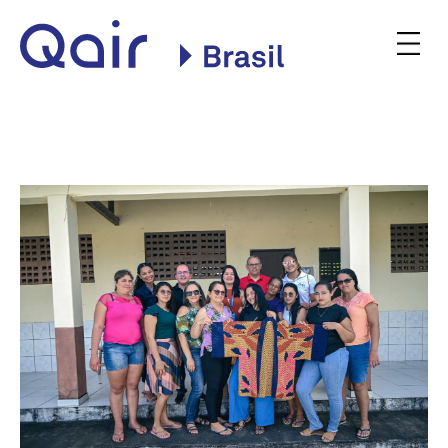
Site oficial da Qair no
Brasil
INSTITUCIONAL
NOSSAS PLANTAS
COMERCIALIZAÇÃO
CONSULTA PÚBLICA
BLOG
NOTÍCIAS
PODQAIR
CONTATO
Qair
Qair
PT
EN
Contato
Brasil
Brasil
on
on