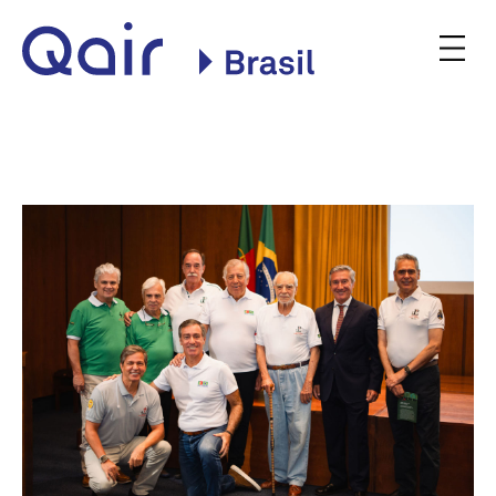
Site oficial da Qair no
Brasil
INSTITUCIONAL
NOSSAS PLANTAS
COMERCIALIZAÇÃO
CONSULTA PÚBLICA
BLOG
NOTÍCIAS
PODQAIR
CONTATO
Qair
Qair
PT
EN
Contato
Brasil
Brasil
on
on