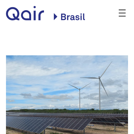
Site oficial da Qair no
Brasil
INSTITUCIONAL
NOSSAS PLANTAS
COMERCIALIZAÇÃO
CONSULTA PÚBLICA
BLOG
NOTÍCIAS
PODQAIR
CONTATO
Qair
Qair
PT
EN
Contato
Brasil
Brasil
on
on